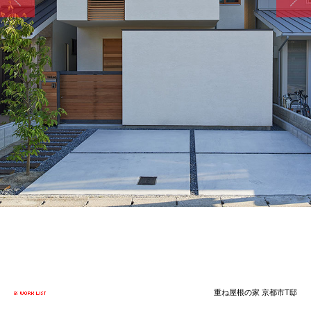
重ね屋根の家 京都市T邸